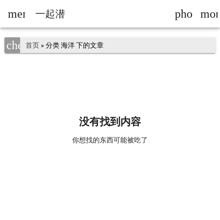
menu
phonelin
mor
一起潜
chevron_right
首页
» 分类 海洋 下的文章
ness_4
down
没有找到内容
down
你想找的东西可能被吃了
down